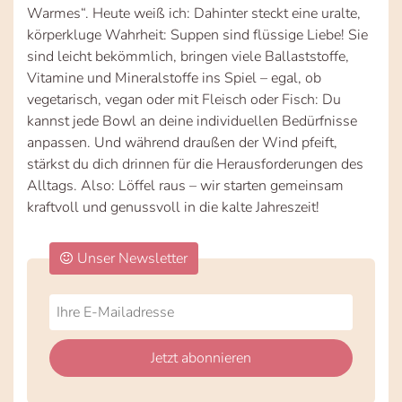
Warmes“. Heute weiß ich: Dahinter steckt eine uralte,
körperkluge Wahrheit: Suppen sind flüssige Liebe! Sie
sind leicht bekömmlich, bringen viele Ballaststoffe,
Vitamine und Mineralstoffe ins Spiel – egal, ob
vegetarisch, vegan oder mit Fleisch oder Fisch: Du
kannst jede Bowl an deine individuellen Bedürfnisse
anpassen. Und während draußen der Wind pfeift,
stärkst du dich drinnen für die Herausforderungen des
Alltags. Also: Löffel raus – wir starten gemeinsam
kraftvoll und genussvoll in die kalte Jahreszeit!
Unser Newsletter
Do
*Ihre
not
E-
fill
Mailadresse:
Jetzt abonnieren
this
field