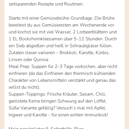
zeitsparenden Rezepte und Routinen:
Starte mit einer Gemüsebrühe-Grundlage. Die Brühe
bereitest du aus Gemüseresten am Wochenende vor
und kochst sie mit viel Wasser, 2 Lorbeerblättern und
1 EL Bockshornkleesamen über 5-12 Stunden. Durch
ein Sieb abgießen und heiß in Schraubgläser füllen.
Zutaten clever variieren – Brokkoli, Karotte, Kürbis,
Linsen oder Quinoa.
Meal Prep: Suppen für 2-3 Tage vorkochen, aber nicht
einfrieren (da das Einfrieren den thermisch kühlenden
Charakter von Lebensmitteln verstärkt und genau das
willst du nicht).
Suppen-Toppings: Frische Kräuter, Sesam, Chili,
geröstete Kerne bringen Schwung auf den Löffel.
Süße Variante gefällig? Versuch’s mal mit Apfel,
Ingwer und Karotte – für einen echten Immunkick!
Mein persönlicher 5-Soforthilfe-Plan: