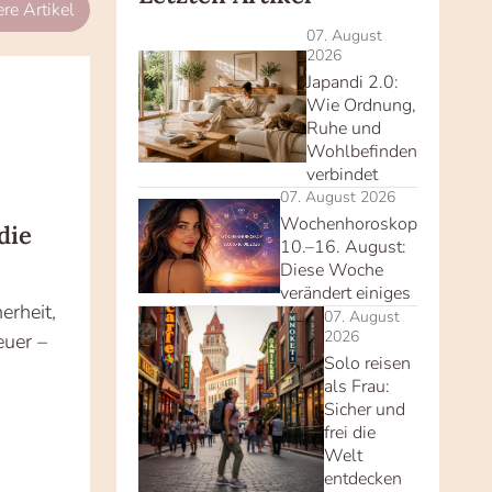
re Artikel
07. August
2026
Japandi 2.0:
Wie Ordnung,
Ruhe und
Wohlbefinden
verbindet
07. August 2026
Wochenhoroskop
die
10.–16. August:
Diese Woche
verändert einiges
erheit,
07. August
2026
euer –
Solo reisen
als Frau:
Sicher und
frei die
Welt
entdecken