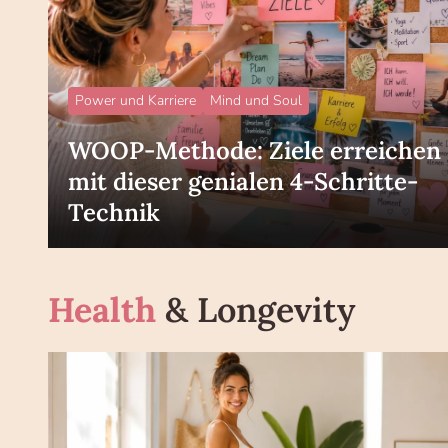
Power und Karriere
Mind und Soul
WOOP-Methode: Ziele erreichen
mit dieser genialen 4-Schritte-
Technik
Health
& Longevity