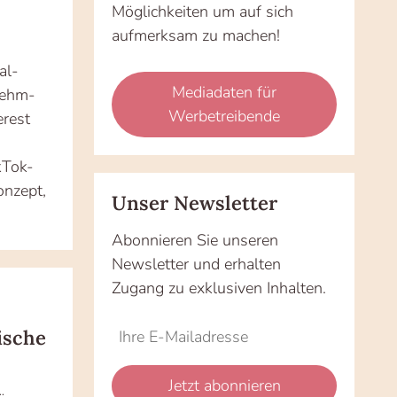
Möglichkeiten um auf sich
aufmerksam zu machen!
al-
Mediadaten für
nehm-
Werbetreibende
erest
kTok-
onzept,
Unser Newsletter
Abonnieren Sie unseren
Newsletter und erhalten
Zugang zu exklusiven Inhalten.
Do
*Ihre
ische
not
E-
fill
Mailadresse:
Jetzt abonnieren