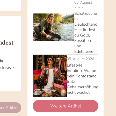
06. August
2026
Schatzsuche
in
Deutschland:
Hier findest
du Gold,
Fossilien
ndest
und
Edelsteine
05. August 2026
die
Lifestyle
klusive
Inflation: Warum
dein Kontostand
trotz
Gehaltserhöhung
nicht wächst
Weitere Artikel
re Artikel