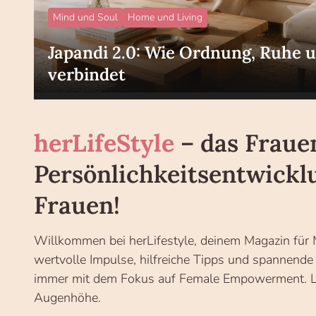
Mind und Soul
Home und Living
Japandi 2.0: Wie Ordnung, Ruhe 
verbindet
herLifeStyle
– das Fraue
Persönlichkeitsentwickl
Frauen!
Willkommen bei herLifestyle, deinem Magazin für M
wertvolle Impulse, hilfreiche Tipps und spannend
immer mit dem Fokus auf Female Empowerment. Las
Augenhöhe.