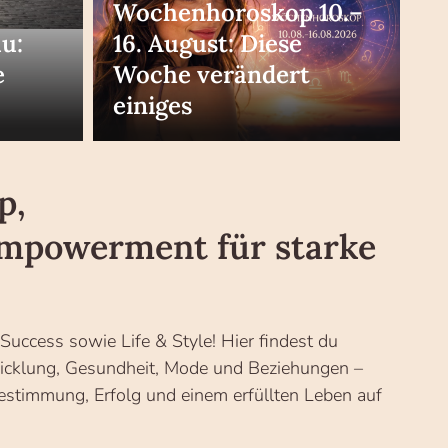
Wochenhoroskop 10.–
au:
16. August: Diese
e
Woche verändert
einiges
p,
 Empowerment für starke
uccess sowie Life & Style! Hier findest du
twicklung, Gesundheit, Mode und Beziehungen –
stimmung, Erfolg und einem erfüllten Leben auf