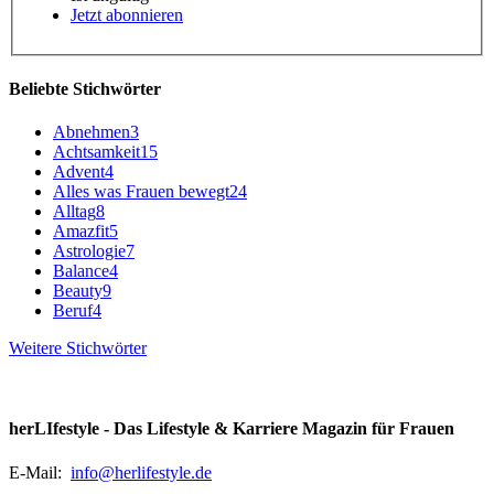
Jetzt abonnieren
Beliebte Stichwörter
Abnehmen
3
Achtsamkeit
15
Advent
4
Alles was Frauen bewegt
24
Alltag
8
Amazfit
5
Astrologie
7
Balance
4
Beauty
9
Beruf
4
Weitere Stichwörter
herLIfestyle - Das Lifestyle & Karriere Magazin für Frauen
E-Mail:
info@herlifestyle.de