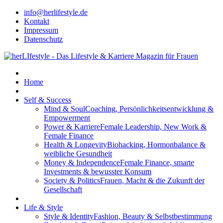
info@herlifestyle.de
Kontakt
Impressum
Datenschutz
Home
Self & Success
Mind & Soul
Coaching, Persönlichkeitsentwicklung &
Empowerment
Power & Karriere
Female Leadership, New Work &
Female Finance
Health & Longevity
Biohacking, Hormonbalance &
weibliche Gesundheit
Money & Independence
Female Finance, smarte
Investments & bewusster Konsum
Society & Politics
Frauen, Macht & die Zukunft der
Gesellschaft
Life & Style
Style & Identity
Fashion, Beauty & Selbstbestimmung