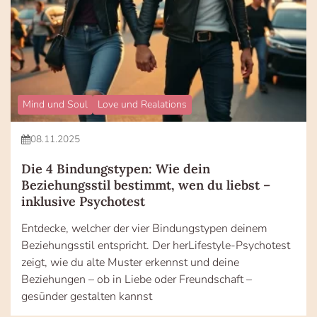
Mind und Soul
Love und Realations
08.11.2025
Die 4 Bindungstypen: Wie dein
Beziehungsstil bestimmt, wen du liebst –
inklusive Psychotest
Entdecke, welcher der vier Bindungstypen deinem
Beziehungsstil entspricht. Der herLifestyle-Psychotest
zeigt, wie du alte Muster erkennst und deine
Beziehungen – ob in Liebe oder Freundschaft –
gesünder gestalten kannst