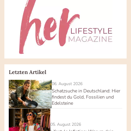
Letzten Artikel
06. August 2026
Schatzsuche in Deutschland: Hier
findest du Gold, Fossilien und
Edelsteine
05. August 2026