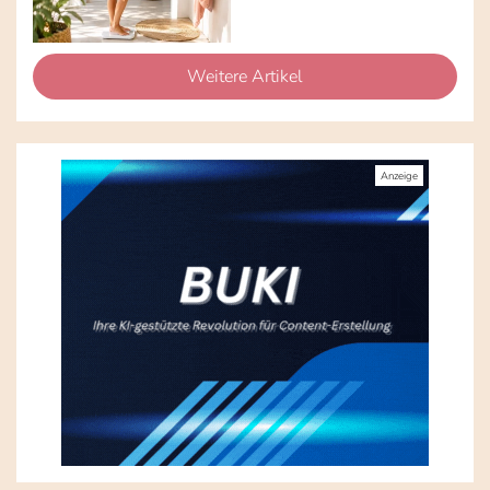
Weitere Artikel