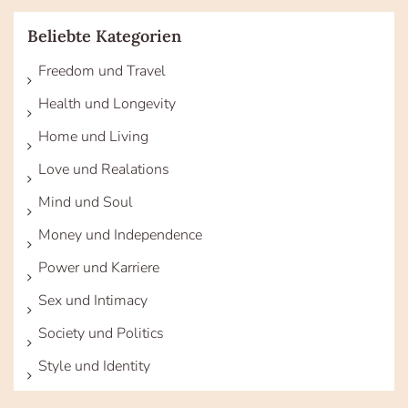
Beliebte Kategorien
Freedom und Travel
Health und Longevity
Home und Living
Love und Realations
Mind und Soul
Money und Independence
Power und Karriere
Sex und Intimacy
Society und Politics
Style und Identity