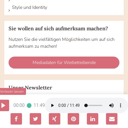
Style und Identity
Sie wollen auf sich aufmerksam machen?
Nutzen Sie die vielfältigen Möglichkeiten um auf sich
aufmerksam zu machen!
Mediadaten für Werbetreibende
Unser Newsletter
Abonnieren Sie unseren Newsletter und erhalten
Zugang zu exklusiven Inhalten.
00:00
11:49
Do
*Ihre
not
E-