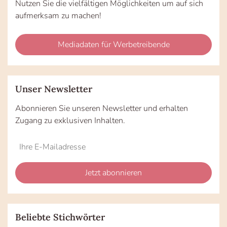
Nutzen Sie die vielfältigen Möglichkeiten um auf sich
aufmerksam zu machen!
Mediadaten für Werbetreibende
Unser Newsletter
Abonnieren Sie unseren Newsletter und erhalten
Zugang zu exklusiven Inhalten.
Do
*Ihre
not
E-
fill
Mailadresse:
Jetzt abonnieren
this
field
Beliebte Stichwörter