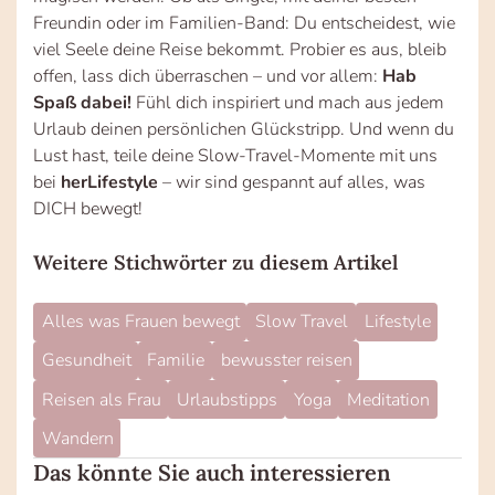
Freundin oder im Familien-Band: Du entscheidest, wie
viel Seele deine Reise bekommt. Probier es aus, bleib
offen, lass dich überraschen – und vor allem:
Hab
Spaß dabei!
Fühl dich inspiriert und mach aus jedem
Urlaub deinen persönlichen Glückstripp. Und wenn du
Lust hast, teile deine Slow-Travel-Momente mit uns
bei
herLifestyle
– wir sind gespannt auf alles, was
DICH bewegt!
Weitere Stichwörter zu diesem Artikel
Alles was Frauen bewegt
Slow Travel
Lifestyle
Gesundheit
Familie
bewusster reisen
Reisen als Frau
Urlaubstipps
Yoga
Meditation
Wandern
Das könnte Sie auch interessieren