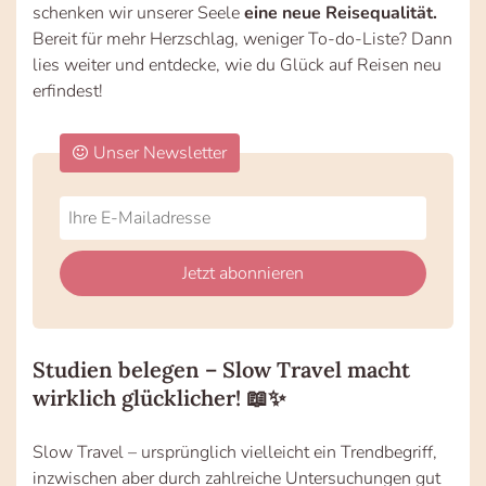
schenken wir unserer Seele
eine neue Reisequalität.
Bereit für mehr Herzschlag, weniger To-do-Liste? Dann
lies weiter und entdecke, wie du Glück auf Reisen neu
erfindest!
Unser Newsletter
Do
*Ihre
not
E-
fill
Mailadresse:
Jetzt abonnieren
this
field
Studien belegen – Slow Travel macht
wirklich glücklicher! 📖✨
Slow Travel – ursprünglich vielleicht ein Trendbegriff,
inzwischen aber durch zahlreiche Untersuchungen gut