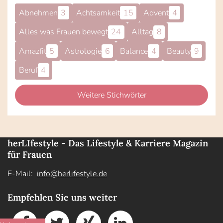
Abnehmen
3
Achtsamkeit
15
Advent
4
Alles was Frauen bewegt
24
Alltag
8
Amazfit
5
Astrologie
6
Balance
4
Beauty
9
Beruf
4
Weitere Stichwörter
herLIfestyle - Das Lifestyle & Karriere Magazin
für Frauen
E-Mail:
info@herlifestyle.de
Empfehlen Sie uns weiter