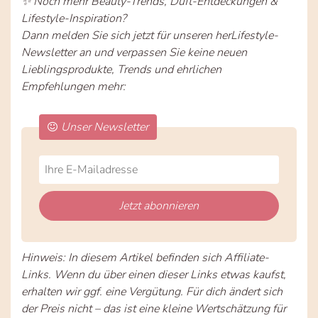
✨ Noch mehr Beauty-Trends, Duft-Entdeckungen &
Lifestyle-Inspiration?
Dann melden Sie sich jetzt für unseren herLifestyle-
Newsletter an und verpassen Sie keine neuen
Lieblingsprodukte, Trends und ehrlichen
Empfehlungen mehr:
Unser Newsletter
Do
*Ihre
not
E-
fill
Mailadresse:
Jetzt abonnieren
this
field
Hinweis: In diesem Artikel befinden sich Affiliate-
Links. Wenn du über einen dieser Links etwas kaufst,
erhalten wir ggf. eine Vergütung. Für dich ändert sich
der Preis nicht – das ist eine kleine Wertschätzung für