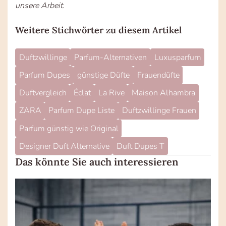
unsere Arbeit.
Weitere Stichwörter zu diesem Artikel
Duftzwillinge
Parfum-Alternativen
Luxusparfum
Parfum Dupes
günstige Düfte
Frauendüfte
Duftvergleich
Éclat
La Rive
Maison Alhambra
ZARA
Parfum Dupe Liste
Duftzwillinge Frauen
Parfum günstig wie Original
Designer Duft Alternative
Duft Dupes T
Das könnte Sie auch interessieren