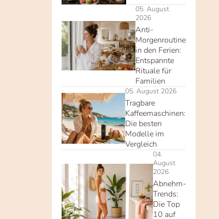
05. August
2026
Anti-
Morgenroutine
in den Ferien:
Entspannte
Rituale für
Familien
05. August 2026
Tragbare
Kaffeemaschinen:
Die besten
Modelle im
Vergleich
04.
August
2026
Abnehm-
Trends:
Die Top
10 auf