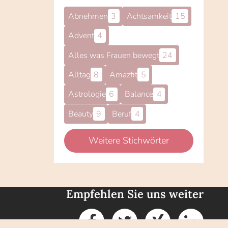
Abnehmen
3
Achtsamkeit
15
Advent
4
Alles was Frauen bewegt
24
Alltag
8
Amazfit
5
Astrologie
6
Balance
4
Beauty
9
Beruf
4
Weitere Stichwörter
Empfehlen Sie uns weiter