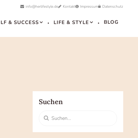
info@herlifestyle.de
Kontakt
Impressum
Datenschutz
BLOG
ELF & SUCCESS
LIFE & STYLE
ork & Female Finance
ess für starke Frauen
nvestments & bewusster Konsum
Selfcare-Zonen
Suchen