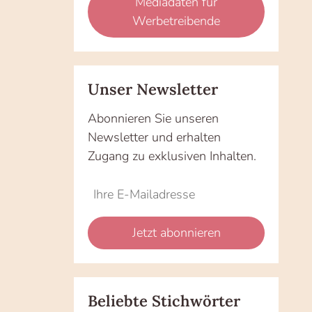
Mediadaten für
Werbetreibende
Unser Newsletter
Abonnieren Sie unseren
Newsletter und erhalten
Zugang zu exklusiven Inhalten.
Do
*Ihre
not
E-
fill
Mailadresse:
Jetzt abonnieren
this
field
Beliebte Stichwörter