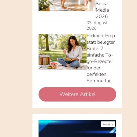
Social
Media
2026
03. August
2026
Picknick Prep
statt belegter
Brote: 7
einfache To-
go-Rezepte
für den
perfekten
Sommertag
Weitere Artikel