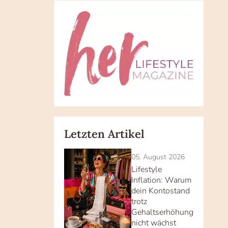
Letzten Artikel
05. August 2026
Lifestyle
Inflation: Warum
dein Kontostand
trotz
Gehaltserhöhung
nicht wächst