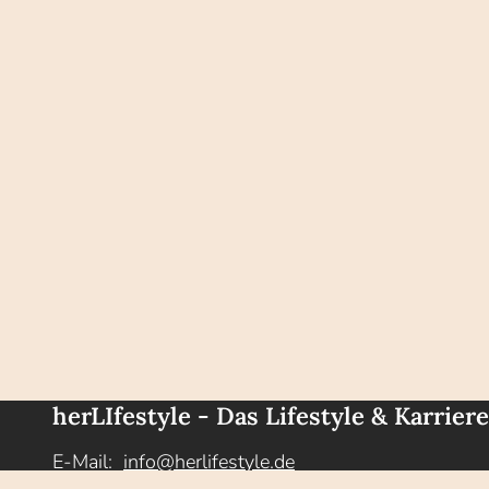
herLIfestyle - Das Lifestyle & Karrier
E-Mail:
info@herlifestyle.de