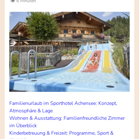
6 Minuten
Familienurlaub im Sporthotel Achensee: Konzept,
Atmosphäre & Lage
Wohnen & Ausstattung: Familienfreundliche Zimmer
im Überblick
Kinderbetreuung & Freizeit: Programme, Sport &