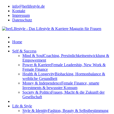
info@herlifestyle.de
Kontakt
Impressum
Datenschutz
Home
Self & Success
Mind & Soul
Coaching, Persönlichkeitsentwicklung &
Empowerment
Power & Karriere
Female Leadership, New Work &
Female Finance
Health & Longevity
Biohacking, Hormonbalance &
weibliche Gesundheit
Money & Independence
Female Finance, smarte
Investments & bewusster Konsum
Society & Politics
Frauen, Macht & die Zukunft der
Gesellschaft
Life & Style
Style & Identity
Fashion, Beauty & Selbstbestimmung