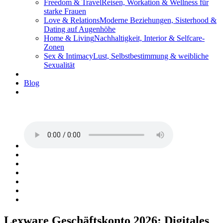
Freedom & Travel
Reisen, Workation & Wellness für
starke Frauen
Love & Relations
Moderne Beziehungen, Sisterhood &
Dating auf Augenhöhe
Home & Living
Nachhaltigkeit, Interior & Selfcare-
Zonen
Sex & Intimacy
Lust, Selbstbestimmung & weibliche
Sexualität
Blog
Lexware Geschäftskonto 2026: Digitales