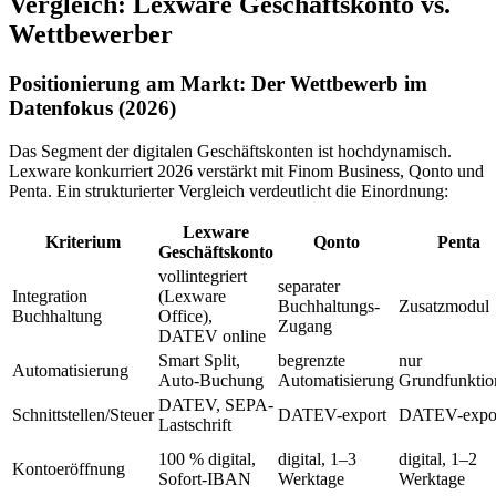
Vergleich: Lexware Geschäftskonto vs.
Wettbewerber
Positionierung am Markt: Der Wettbewerb im
Datenfokus (2026)
Das Segment der digitalen Geschäftskonten ist hochdynamisch.
Lexware konkurriert 2026 verstärkt mit Finom Business, Qonto und
Penta. Ein strukturierter Vergleich verdeutlicht die Einordnung:
Lexware
Kriterium
Qonto
Penta
Geschäftskonto
vollintegriert
separater
Integration
(Lexware
Buchhaltungs-
Zusatzmodul
Buchhaltung
Office),
Zugang
DATEV online
Smart Split,
begrenzte
nur
Automatisierung
Auto-Buchung
Automatisierung
Grundfunktio
DATEV, SEPA-
Schnittstellen/Steuer
DATEV-export
DATEV-expo
Lastschrift
100 % digital,
digital, 1–3
digital, 1–2
Kontoeröffnung
Sofort-IBAN
Werktage
Werktage