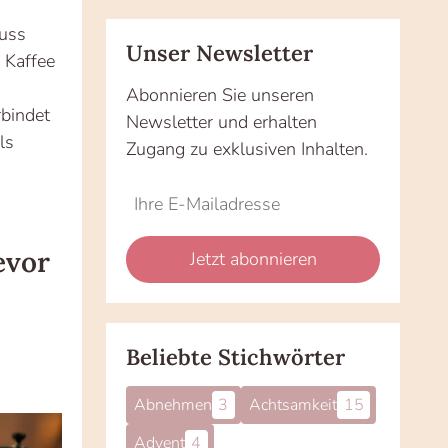
muss
Unser Newsletter
n Kaffee
Abonnieren Sie unseren
rbindet
Newsletter und erhalten
ls
Zugang zu exklusiven Inhalten.
Do
*Ihre
not
E-
fill
Mailadresse:
evor
Jetzt abonnieren
this
field
Beliebte Stichwörter
Abnehmen
3
Achtsamkeit
15
Advent
4