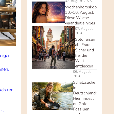
07. August 2026
Wochenhoroskop
10.–16. August:
Diese Woche
verändert einiges
07. August
2026
Solo reisen
als Frau:
Sicher und
eiger
frei die
Welt
entdecken
nnen,
06. August
2026
Schatzsuche
in
isch um
Deutschland:
Hier findest
du Gold,
Fossilien
zt