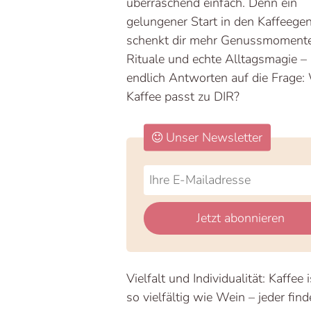
überraschend einfach. Denn ein
gelungener Start in den Kaffeege
schenkt dir mehr Genussmomente,
Rituale und echte Alltagsmagie –
endlich Antworten auf die Frage:
Kaffee passt zu DIR?
Unser Newsletter
Do
*Ihre
not
E-
fill
Mailadresse:
Jetzt abonnieren
this
field
Vielfalt und Individualität: Kaffee 
so vielfältig wie Wein – jeder find