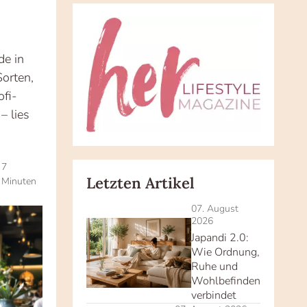
de in
Sorten,
ofi-
– lies
7
Letzten Artikel
Minuten
07. August
2026
Japandi 2.0:
Wie Ordnung,
Ruhe und
Wohlbefinden
verbindet