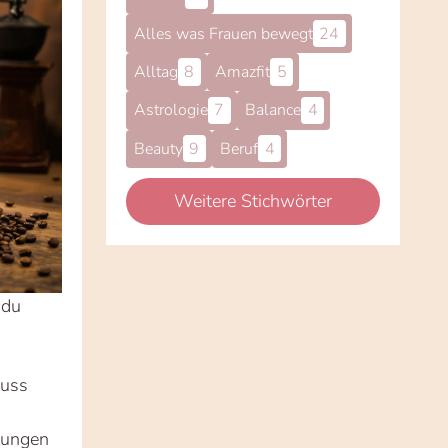
Alles was Frauen bewegt
24
Alltag
8
Amazfit
5
Astrologie
7
Balance
4
Beauty
9
Beruf
4
Weitere Stichwörter
 du
nuss
tungen