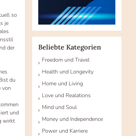
tuell so
s je
ales
nsstil
Beliebte Kategorien
und der
Freedom und Travel
Health und Longevity
ines
ist du
Home und Living
e von
Love und Realations
lkommen
Mind und Soul
iert und
Money und Independence
g wirkt
Power und Karriere