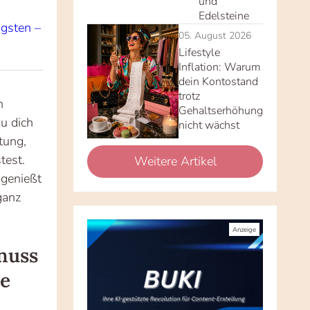
und
Edelsteine
igsten –
05. August 2026
Lifestyle
Inflation: Warum
dein Kontostand
trotz
n
Gehaltserhöhung
u dich
nicht wächst
tung,
test.
Weitere Artikel
 genießt
ganz
nuss
de