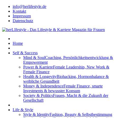
info@herlifestyle.de
Kontakt
Impressum
Datenschutz
Home
Self & Success
Mind & Soul
Coaching, Persönlichkeitsentwicklung &
Empowerment
Power & Karriere
Female Leadership, New Work &
Female Finance
Health & Longevity
Biohacking, Hormonbalance &
weibliche Gesundheit
Money & Independence
Female Finance, smarte
Investments & bewusster Konsum
Society & Politics
Frauen, Macht & die Zukunft der
Gesellschaft
Life & Style
Style & Identity
Fashion, Beauty & Selbstbestimmung