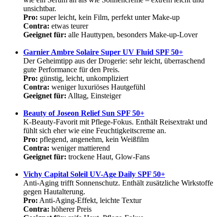
unsichtbar.
Pro:
super leicht, kein Film, perfekt unter Make-up
Contra:
etwas teurer
Geeignet für:
alle Hauttypen, besonders Make-up-Lover
Garnier Ambre Solaire Super UV Fluid SPF 50+
Der Geheimtipp aus der Drogerie: sehr leicht, überraschend
gute Performance für den Preis.
Pro:
günstig, leicht, unkompliziert
Contra:
weniger luxuriöses Hautgefühl
Geeignet für:
Alltag, Einsteiger
Beauty of Joseon Relief Sun SPF 50+
K-Beauty-Favorit mit Pflege-Fokus. Enthält Reisextrakt und
fühlt sich eher wie eine Feuchtigkeitscreme an.
Pro:
pflegend, angenehm, kein Weißfilm
Contra:
weniger mattierend
Geeignet für:
trockene Haut, Glow-Fans
Vichy Capital Soleil UV-Age Daily SPF 50+
Anti-Aging trifft Sonnenschutz. Enthält zusätzliche Wirkstoffe
gegen Hautalterung.
Pro:
Anti-Aging-Effekt, leichte Textur
Contra:
höherer Preis