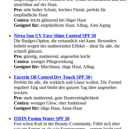
unsichtbar auf der Haut.
Pro:
sehr hoher Schutz, leichtes Finish, perfekt für
empfindliche Haut
Contra:
leicht glänzend bei öliger Haut
Geeignet für:
empfindliche Haut, Alltag, Anti-Aging
Nivea Sun UV Face Shine Control SPF 50
Die Budget-Option, die erstaunlich viel kann. Besonders
beliebt wegen des mattierenden Effekts – ideal für alle, die
schnell glänzen.
Pro:
günstig, mattierend, angenehm leicht
Contra:
weniger Pflegewirkung
Geeignet für:
Mischhaut, ölige Haut, Alltag
Eucerin Oil Control Dry Touch SPF 50+
Perfekt für alle, die wirklich null Glanz wollen. Die Formel
reguliert Talg und bleibt den ganzen Tag über angenehm
trocken.
Pro:
stark mattierend, gute Hautverträglichkeit
Contra:
weniger Glow, eher funktional
Geeignet für:
ölige Haut, Akne-Haut
ISDIN Fusion Water SPF 50
Fast schon Kult in der Beauty-Community. Fühlt sich eher
wie ein Serum an als wie Sonnencreme – extrem leicht und