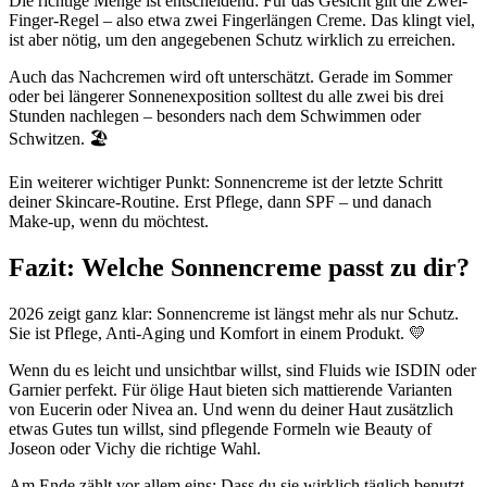
Die richtige Menge ist entscheidend: Für das Gesicht gilt die Zwei-
Finger-Regel – also etwa zwei Fingerlängen Creme. Das klingt viel,
ist aber nötig, um den angegebenen Schutz wirklich zu erreichen.
Auch das Nachcremen wird oft unterschätzt. Gerade im Sommer
oder bei längerer Sonnenexposition solltest du alle zwei bis drei
Stunden nachlegen – besonders nach dem Schwimmen oder
Schwitzen. 🏖️
Ein weiterer wichtiger Punkt: Sonnencreme ist der letzte Schritt
deiner Skincare-Routine. Erst Pflege, dann SPF – und danach
Make-up, wenn du möchtest.
Fazit: Welche Sonnencreme passt zu dir?
2026 zeigt ganz klar: Sonnencreme ist längst mehr als nur Schutz.
Sie ist Pflege, Anti-Aging und Komfort in einem Produkt. 💛
Wenn du es leicht und unsichtbar willst, sind Fluids wie ISDIN oder
Garnier perfekt. Für ölige Haut bieten sich mattierende Varianten
von Eucerin oder Nivea an. Und wenn du deiner Haut zusätzlich
etwas Gutes tun willst, sind pflegende Formeln wie Beauty of
Joseon oder Vichy die richtige Wahl.
Am Ende zählt vor allem eins: Dass du sie wirklich täglich benutzt.