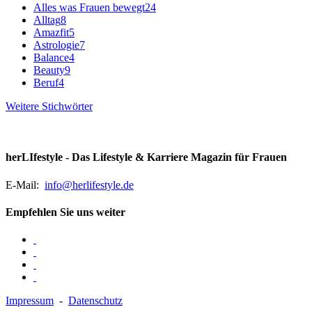
Alles was Frauen bewegt
24
Alltag
8
Amazfit
5
Astrologie
7
Balance
4
Beauty
9
Beruf
4
Weitere Stichwörter
herLIfestyle - Das Lifestyle & Karriere Magazin für Frauen
E-Mail:
info@herlifestyle.de
Empfehlen Sie uns weiter
Impressum
-
Datenschutz