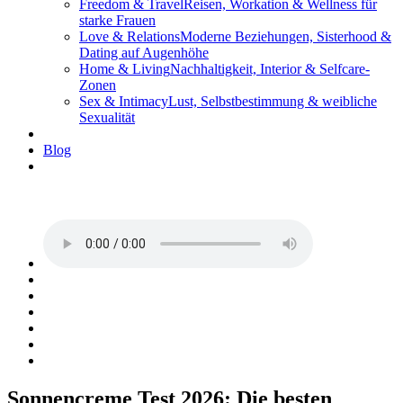
Freedom & Travel
Reisen, Workation & Wellness für
starke Frauen
Love & Relations
Moderne Beziehungen, Sisterhood &
Dating auf Augenhöhe
Home & Living
Nachhaltigkeit, Interior & Selfcare-
Zonen
Sex & Intimacy
Lust, Selbstbestimmung & weibliche
Sexualität
Blog
Sonnencreme Test 2026: Die besten