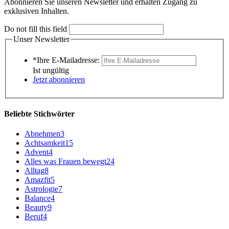
Abonnieren Sie unseren Newsletter und erhalten Zugang zu
exklusiven Inhalten.
Do not fill this field
Unser Newsletter
*Ihre E-Mailadresse:
Ist ungültig
Jetzt abonnieren
Beliebte Stichwörter
Abnehmen
3
Achtsamkeit
15
Advent
4
Alles was Frauen bewegt
24
Alltag
8
Amazfit
5
Astrologie
7
Balance
4
Beauty
9
Beruf
4