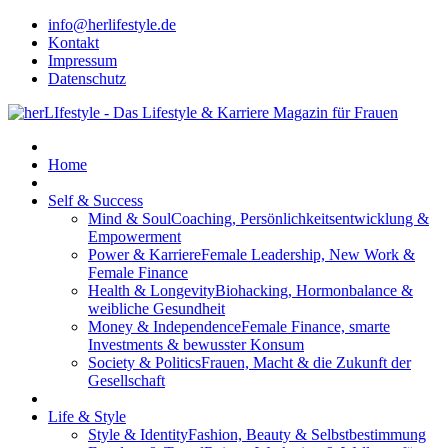
info@herlifestyle.de
Kontakt
Impressum
Datenschutz
Home
Self & Success
Mind & Soul
Coaching, Persönlichkeitsentwicklung &
Empowerment
Power & Karriere
Female Leadership, New Work &
Female Finance
Health & Longevity
Biohacking, Hormonbalance &
weibliche Gesundheit
Money & Independence
Female Finance, smarte
Investments & bewusster Konsum
Society & Politics
Frauen, Macht & die Zukunft der
Gesellschaft
Life & Style
Style & Identity
Fashion, Beauty & Selbstbestimmung