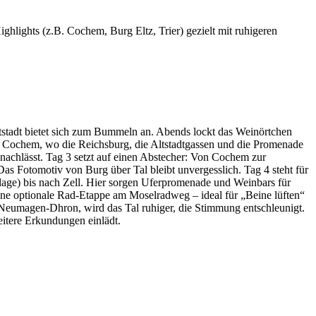
ighlights (z.B. Cochem, Burg Eltz, Trier) gezielt mit ruhigeren
tstadt bietet sich zum Bummeln an. Abends lockt das Weinörtchen
h Cochem, wo die Reichsburg, die Altstadtgassen und die Promenade
achlässt. Tag 3 setzt auf einen Abstecher: Von Cochem zur
 Das Fotomotiv von Burg über Tal bleibt unvergesslich. Tag 4 steht für
lage) bis nach Zell. Hier sorgen Uferpromenade und Weinbars für
ine optionale Rad-Etappe am Moselradweg – ideal für „Beine lüften“
g Neumagen-Dhron, wird das Tal ruhiger, die Stimmung entschleunigt.
itere Erkundungen einlädt.