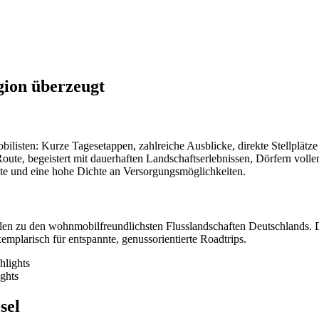
ion überzeugt
listen: Kurze Tagesetappen, zahlreiche Ausblicke, direkte Stellplätze
Route, begeistert mit dauerhaften Landschaftserlebnissen, Dörfern vol
te und eine hohe Dichte an Versorgungsmöglichkeiten.
len zu den wohnmobilfreundlichsten Flusslandschaften Deutschlands. D
mplarisch für entspannte, genussorientierte Roadtrips.
ghts
sel