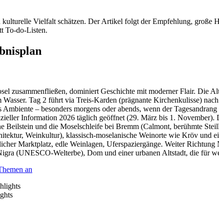
 kulturelle Vielfalt schätzen. Der Artikel folgt der Empfehlung, große H
t To-do-Listen.
bnisplan
el zusammenfließen, dominiert Geschichte mit moderner Flair. Die Al
Wasser. Tag 2 führt via Treis-Karden (prägnante Kirchenkulisse) nac
es Ambiente – besonders morgens oder abends, wenn der Tagesandrang n
fizieller Information 2026 täglich geöffnet (29. März bis 1. November).
 Beilstein und die Moselschleife bei Bremm (Calmont, berühmte Steil
itektur, Weinkultur), klassisch-moselanische Weinorte wie Kröv und e
rlicher Marktplatz, edle Weinlagen, Uferspaziergänge. Weiter Richtun
 Nigra (UNESCO-Welterbe), Dom und einer urbanen Altstadt, die für we
 Themen an
ghts