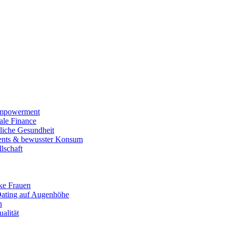
Empowerment
le Finance
liche Gesundheit
ments & bewusster Konsum
lschaft
rke Frauen
Dating auf Augenhöhe
n
alität