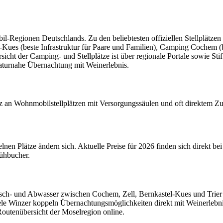
-Regionen Deutschlands. Zu den beliebtesten offiziellen Stellplätzen z
s (beste Infrastruktur für Paare und Familien), Camping Cochem (beka
sicht der Camping- und Stellplätze ist über regionale Portale sowie Sti
naturnahe Übernachtung mit Weinerlebnis.
etz an Wohnmobilstellplätzen mit Versorgungssäulen und oft direktem
nen Plätze ändern sich. Aktuelle Preise für 2026 finden sich direkt be
ühbucher.
Frisch- und Abwasser zwischen Cochem, Zell, Bernkastel-Kues und Trier 
ele Winzer koppeln Übernachtungsmöglichkeiten direkt mit Weinerlebnis
 Routenübersicht der Moselregion online.