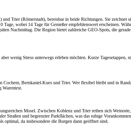
 und Trier (Römerstadt), bereisbar in beide Richtungen. Sie zeichnet
–10 Tage, wobei 14 Tage für Genießer empfehlenswert erscheinen. Währe
späten Nachmittag. Die Region bietet zahlreiche GEO-Spots, die gerade
bei aber wenig Stress unterwegs erleben möchten. Kurze Tagesetappen, s
n Cochem, Bernkastel-Kues und Trier. Wer flexibel bleibt und in Randze
g Warentest.
indungsreichen Mosel. Zwischen Koblenz und Trier reihen sich Weinor
ler Straßen und begrenzter Parkflächen, was das ruhige Vorankommen 
als optimal, da insbesondere die Burgen dann geöffnet sind.