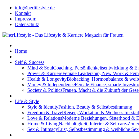
info@herlifestyle.de
Kontakt
Impressum
Datenschutz
Home
Self & Success
Mind & Soul
Coaching, Persönlichkeitsentwicklung & 
Power & Karriere
Female Leadership, New Work & Fema
Health & Longevity
Biohacking, Hormonbalance & weib
Money & Independence
Female Finance, smarte Invest
Society & Politics
Frauen, Macht & die Zukunft der Gesel
Life & Style
Style & Identity
Fashion, Beauty & Selbstbestimmung
Freedom & Travel
Reisen, Workation & Wellness für sta
Love & Relations
Moderne Beziehungen, Sisterhood & 
Home & Living
Nachhaltigkeit, Interior & Selfcare-Zone
Sex & Intimacy
Lust, Selbstbestimmung & weibliche Sexu