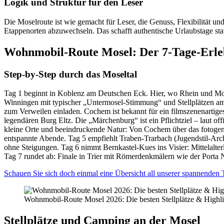
Logik und Struktur für den Leser
Die Moselroute ist wie gemacht für Leser, die Genuss, Flexibilität und
Etappenorten abzuwechseln. Das schafft authentische Urlaubstage stat
Wohnmobil-Route Mosel: Der 7-Tage-Erle
Step-by-Step durch das Moseltal
Tag 1 beginnt in Koblenz am Deutschen Eck. Hier, wo Rhein und Mos
Winningen mit typischer „Untermosel-Stimmung“ und Stellplätzen am 
zum Verweilen einladen. Cochem ist bekannt für ein filmszenenartig
legendären Burg Eltz. Die „Märchenburg“ ist ein Pflichtziel – laut of
kleine Orte und beeindruckende Natur: Von Cochem über das fotogene
entspannte Abende. Tag 5 empfiehlt Traben-Trarbach (Jugendstil-Arch
ohne Steigungen. Tag 6 nimmt Bernkastel-Kues ins Visier: Mittelalte
Tag 7 rundet ab: Finale in Trier mit Römerdenkmälern wie der Porta
Schauen Sie sich doch einmal eine Übersicht all unserer spannenden
Wohnmobil-Route Mosel 2026: Die besten Stellplätze & Highli
Stellplätze und Camping an der Mosel