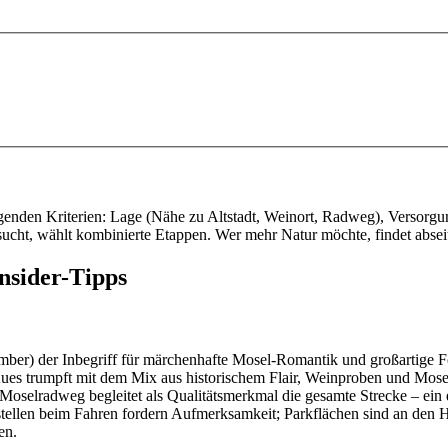
olgenden Kriterien: Lage (Nähe zu Altstadt, Weinort, Radweg), Versorg
ucht, wählt kombinierte Etappen. Wer mehr Natur möchte, findet abseit
nsider-Tipps
ember) der Inbegriff für märchenhafte Mosel-Romantik und großartige F
es trumpft mit dem Mix aus historischem Flair, Weinproben und Moselsp
oselradweg begleitet als Qualitätsmerkmal die gesamte Strecke – ein e
gstellen beim Fahren fordern Aufmerksamkeit; Parkflächen sind an den 
en.